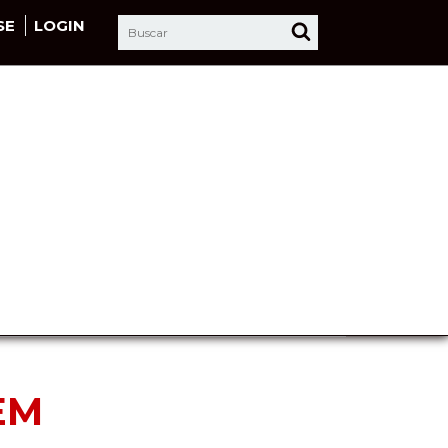
SE
LOGIN
EM